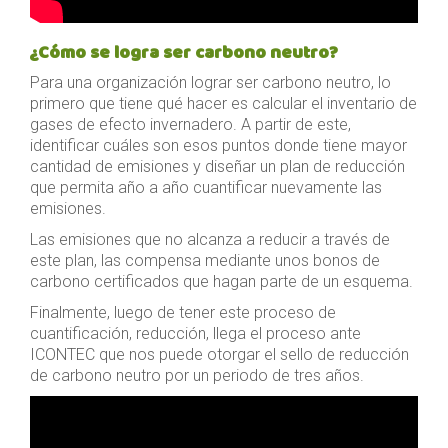
¿Cómo se logra ser carbono neutro?
Para una organización lograr ser carbono neutro, lo
primero que tiene qué hacer es calcular el inventario de
gases de efecto invernadero. A partir de este,
identificar cuáles son esos puntos donde tiene mayor
cantidad de emisiones y diseñar un plan de reducción
que permita año a año cuantificar nuevamente las
emisiones.
Las emisiones que no alcanza a reducir a través de
este plan, las compensa mediante unos bonos de
carbono certificados que hagan parte de un esquema.
Finalmente, luego de tener este proceso de
cuantificación, reducción, llega el proceso ante
ICONTEC que nos puede otorgar el sello de reducción
de carbono neutro por un periodo de tres años.