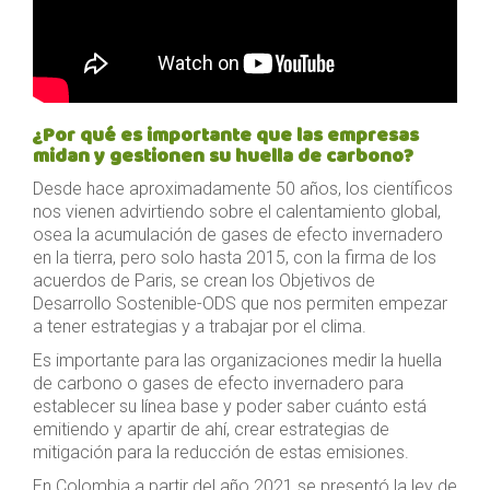
¿Por qué es importante que las empresas
midan y gestionen su huella de carbono?
Desde hace aproximadamente 50 años, los científicos
nos vienen advirtiendo sobre el calentamiento global,
osea la acumulación de gases de efecto invernadero
en la tierra, pero solo hasta 2015, con la firma de los
acuerdos de Paris, se crean los Objetivos de
Desarrollo Sostenible-ODS que nos permiten empezar
a tener estrategias y a trabajar por el clima.
Es importante para las organizaciones medir la huella
de carbono o gases de efecto invernadero para
establecer su línea base y poder saber cuánto está
emitiendo y apartir de ahí, crear estrategias de
mitigación para la reducción de estas emisiones.
En Colombia a partir del año 2021 se presentó la ley de