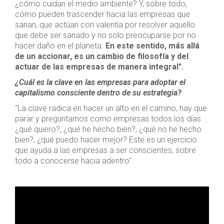
¿cómo cuidan el medio ambiente? Y, sobre todo,
cómo pueden trascender hacia las empresas que
sanan, que actúan con valentía por resolver aquello
que debe ser sanado y no solo preocuparse por no
hacer daño en el planeta.
En este sentido, más allá
de un accionar, es un cambio de filosofía y del
actuar de las empresas de manera integral".
¿Cuál es la clave en las empresas para adoptar el
capitalismo consciente dentro de su estrategia?
"La clave radica en hacer un alto en el camino, hay que
parar y preguntarnos como empresas todos los días
¿qué quiero?, ¿qué he hecho bien?, ¿qué no he hecho
bien?, ¿qué puedo hacer mejor? Este es un ejercicio
que ayuda a las empresas a ser conscientes, sobre
todo a conocerse hacia adentro".