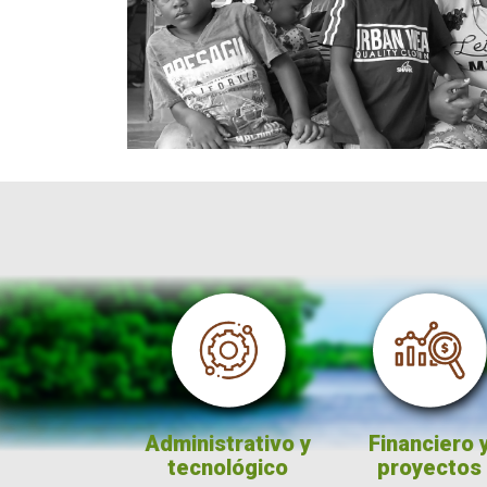
n
Administrativo y
Financiero y
Co
tecnológico
proyectos