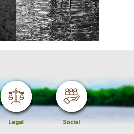
Social
Comercialización
A