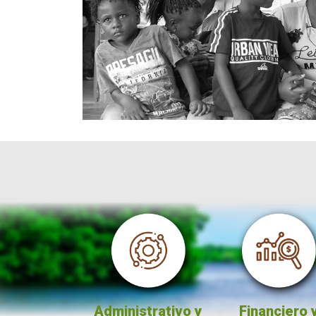
ción
Administrativo y
Financiero y