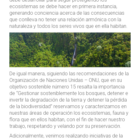
ecosistemas se debe hacer en primera instancia,
generando conciencia acerca de las consecuencias
que conlleva no tener una relación armónica con la
naturaleza y todos los seres vivos que en ella habitan.
De igual manera, siguiendo las recomendaciones de la
Organización de Naciones Unidas – ONU, que en su
objetivo sostenible número 15 resalta la importancia
de “Gestionar sosteniblemente los bosques, detener e
invertir la degradación de la tierra y detener la pérdida
de la biodiversidad” reservamos y caracterizamos en
nuestras áreas de operación los ecosistemas, fauna y
flora que en ellos habitan, con el fin de hacer nuestro
trabajo, respetando y velando por su preservación.
Adicionalmente, venimos realizando iniciativas de la